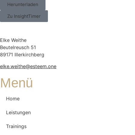
Herunterladen
Zu InsightTimer
Elke Weithe
Beutelreusch 51
89171 Illerkirchberg
elke.weithe@esteem.one
Menü
Home
Leistungen
Trainings